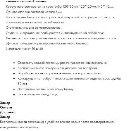
ступени листовой металл
Косоур изготавливается из профтрубы 120*80мм, 120*120мм, 140*140мм.
Основа ступени листовой металл 6мм.
Каркас может быть покрыт порошковой покраской, что придает стойкость,
прочность, а также износоустойчивость.
Стоимость указана за металлокаркас.
Ступени и ограждение подбираются индивидуально на любой вкус.
Лестницы такого вида можно вмонтировать как в жилом помещении, так и в
офисе, в помещениях ресторанно-гостиничного бизнеса.
Изготовление: от 10 дней
Стоимость каждой лестницы рассчитывается
индивидуально.
Бесплатный выезд замерщика в удобное для вас время.
Разработка проекта при заключении договора бесплатно.
Конструкция не требует никаких дополнительных отделок, срок службы
50 лет.
Доставляем лестницы по всему Крыму.
Гарантия на лестницу 1 год.
Замер
Оплата
Доставка
Замер
Бесплатный выезд замерщика в удобное для вас время после предварительной
консультации по телефону.