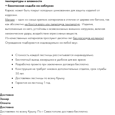
температуры и влажности
+ безопасная ходьба на каблуках
Каркас может быть покрыт холодным цинкованием для защиты изделий от
коррозии.
Металл
– один из самых крепких материалов в отличие от дерева или бетона, так
как абсолютно
не боится влаги или перепадов температур
. Изделия,
выполненные из него, устойчивы к всевозможным внешним нагрузкам, включая
механические удары, воздействие агрессивных веществ.
Из качественных материалов прослужит десятки лет
без расходов на ремонт
.
Ограждение подбираются индивидуально на любой вкус.
Стоимость каждой лестницы рассчитывается
индивидуально.
Бесплатный выезд замерщика в удобное для вас время.
Разработка проекта при заключении договора бесплатно.
Конструкция не требует никаких дополнительных отделок, срок службы
50 лет.
Доставляем лестницы по всему Крыму.
Гарантия на лестницу 1 год.
Доставка
Замер
Оплата
Доставка
Доставляем по всему Крыму. По г. Севастополю доставка бесплатно.