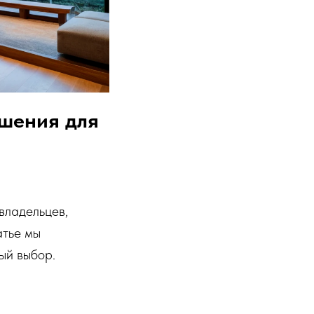
шения для
владельцев,
атье мы
ый выбор.