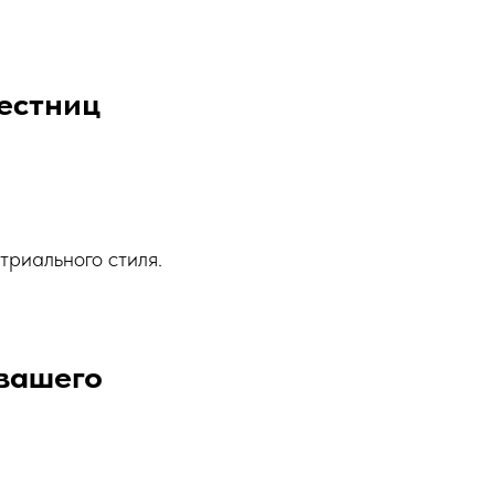
естниц
триального стиля.
 вашего