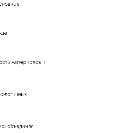
основные
удет
ость материалов и
кологичных
ма, объединяя