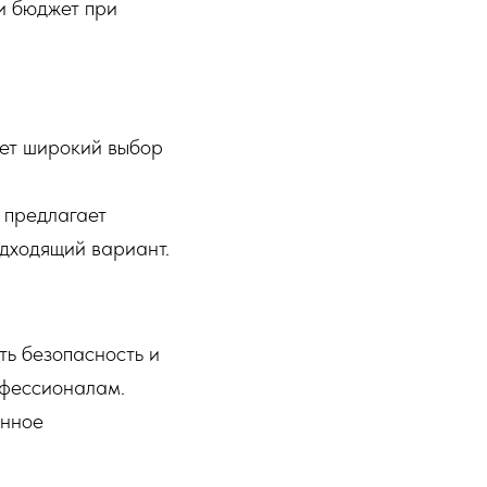
и бюджет при
ет широкий выбор
 предлагает
одходящий вариант.
ь безопасность и
офессионалам.
енное