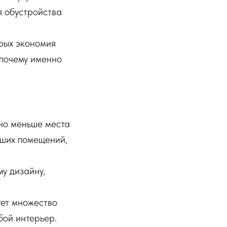
я обустройства
орых экономия
 почему именно
но меньше места
ьших помещений,
у дизайну,
ет множество
бой интерьер.