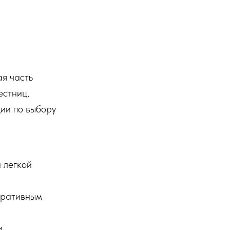
ая часть
естниц,
ции по выбору
 легкой
оративным
.