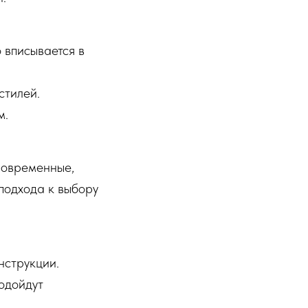
 вписывается в
стилей.
м.
Современные,
подхода к выбору
нструкции.
одойдут