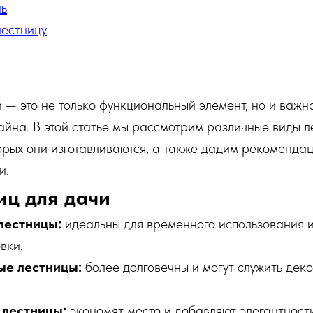
ль
лестницу
 — это не только функциональный элемент, но и важн
йна. В этой статье мы рассмотрим различные виды л
орых они изготавливаются, а также дадим рекоменда
и.
иц для дачи
лестницы:
идеальны для временного использования и
вки.
ые лестницы:
более долговечны и могут служить дек
 лестницы:
экономят место и добавляют элегантности