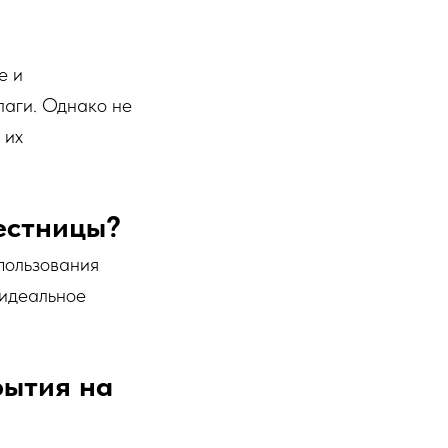
е и
лаги. Однако не
 их
естницы?
спользования
 идеальное
рытия на