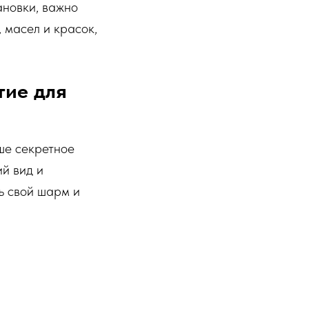
ановки, важно
, масел и красок,
тие для
ше секретное
й вид и
ь свой шарм и