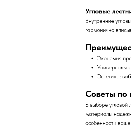
Угловые лестн
Внутренние угловы
гармонично вписыв
Преимущес
Экономия про
Универсальнос
Эстетика: вы
Советы по 
В выборе угловой л
материалы надежны
особенности вашег