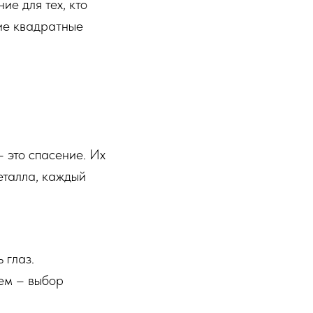
ие для тех, кто
ние квадратные
 это спасение. Их
еталла, каждый
 глаз.
ем – выбор