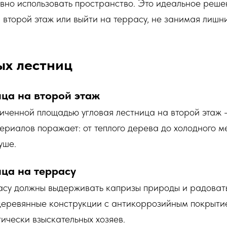
вно использовать пространство. Это идеальное решен
а второй этаж или выйти на террасу, не занимая лиш
ых лестниц
ица на второй этаж
иченной площадью угловая лестница на второй этаж –
риалов поражает: от теплого дерева до холодного м
уше.
ица на террасу
асу должны выдерживать капризы природы и радовать
деревянные конструкции с антикоррозийным покрыти
тически взыскательных хозяев.