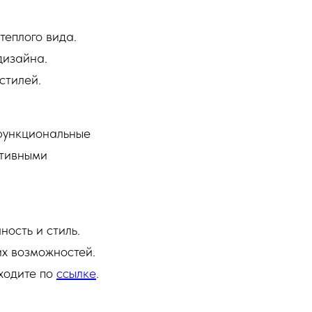
теплого вида.
дизайна.
стилей.
функциональные
ативными
ность и стиль.
х возможностей.
еходите по
ссылке
.