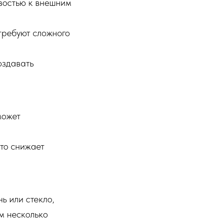
востью к внешним
требуют сложного
оздавать
может
то снижает
ь или стекло,
м несколько