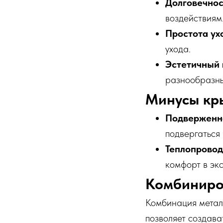
Долговечнос
воздействиям
Простота ух
ухода.
Эстетичный 
разнообразны
Минусы кры
Подверженно
подвергаться
Теплопровод
комфорт в эк
Комбиниро
Комбинация металл
позволяет создава