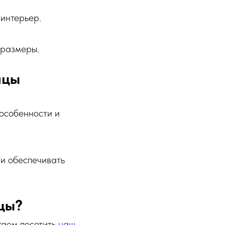
 интерьер.
 размеры.
ицы
 особенности и
и обеспечивать
цы?
гаем посетить
наш